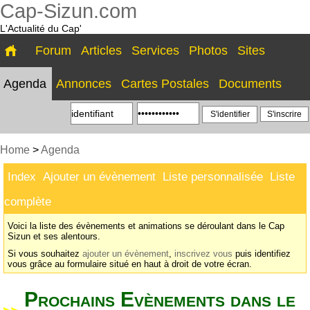
Cap-Sizun.com
L'Actualité du Cap'
Forum
Articles
Services
Photos
Sites
Agenda
Annonces
Cartes Postales
Documents
S'inscrire
Home
>
Agenda
Index
Ajouter un évènement
Liste personnalisée
Liste
complète
Voici la liste des évènements et animations se déroulant dans le Cap
Sizun et ses alentours.
Si vous souhaitez
ajouter un évènement
,
inscrivez vous
puis identifiez
vous grâce au formulaire situé en haut à droit de votre écran.
Prochains Evènements dans le