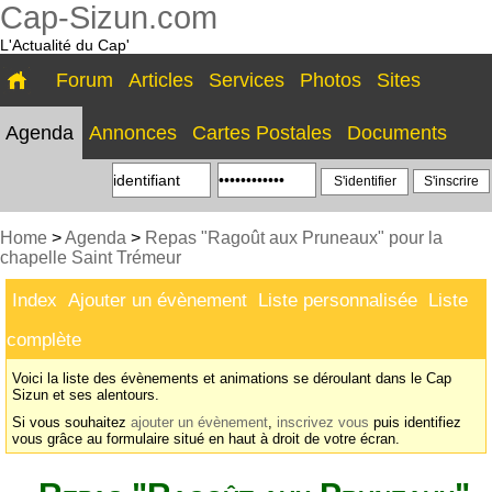
Cap-Sizun.com
L'Actualité du Cap'
Forum
Articles
Services
Photos
Sites
Agenda
Annonces
Cartes Postales
Documents
S'inscrire
Home
>
Agenda
>
Repas "Ragoût aux Pruneaux" pour la
chapelle Saint Trémeur
Index
Ajouter un évènement
Liste personnalisée
Liste
complète
Voici la liste des évènements et animations se déroulant dans le Cap
Sizun et ses alentours.
Si vous souhaitez
ajouter un évènement
,
inscrivez vous
puis identifiez
vous grâce au formulaire situé en haut à droit de votre écran.