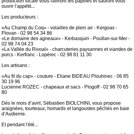
production locale vous raviront les papilles et sauront vous
ouvrir l'appétit...
Les producteurs :
«Au Champ du Coq» - volailles de plein air - Kergoas -
Plovan - 02 98 54 34 86
«Le domaine des agneaux» - Kerbasquin - Poullan-sur-Mer -
02 98 74 04 23
«La Vallée du Rivoal» - charcuteries paysannes et viandes de
porcs - Kerfranc - Lopérec - 02 98 81 11 30
Les artisans :
«Au fil du cap» - couture - Eliane BIDEAU Plouhinec - 06 85
30 19 96
Lucienne ROZEC - chapeaux et sacs - Plogoff - 02 98 70 65
80
Dès le mois d’avril, Sébastien BIOLCHINI, vous propose
araignées, tourteaux, homards et langoustes pêchés en baie
d’Audierne.
Et pendant l'été...