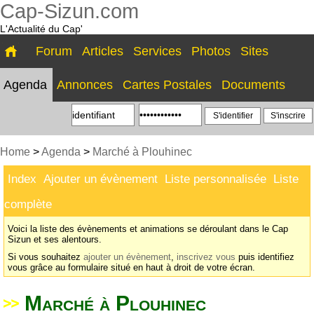
Cap-Sizun.com
L'Actualité du Cap'
Forum
Articles
Services
Photos
Sites
Agenda
Annonces
Cartes Postales
Documents
S'inscrire
Home
>
Agenda
>
Marché à Plouhinec
Index
Ajouter un évènement
Liste personnalisée
Liste
complète
Voici la liste des évènements et animations se déroulant dans le Cap
Sizun et ses alentours.
Si vous souhaitez
ajouter un évènement
,
inscrivez vous
puis identifiez
vous grâce au formulaire situé en haut à droit de votre écran.
Marché à Plouhinec