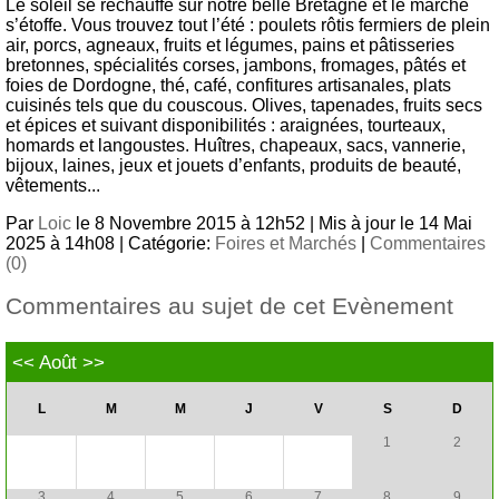
Le soleil se réchauffe sur notre belle Bretagne et le marché
s’étoffe. Vous trouvez tout l’été : poulets rôtis fermiers de plein
air, porcs, agneaux, fruits et légumes, pains et pâtisseries
bretonnes, spécialités corses, jambons, fromages, pâtés et
foies de Dordogne, thé, café, confitures artisanales, plats
cuisinés tels que du couscous. Olives, tapenades, fruits secs
et épices et suivant disponibilités : araignées, tourteaux,
homards et langoustes. Huîtres, chapeaux, sacs, vannerie,
bijoux, laines, jeux et jouets d’enfants, produits de beauté,
vêtements...
Par
Loic
le 8 Novembre 2015 à 12h52 | Mis à jour le 14 Mai
2025 à 14h08 | Catégorie:
Foires et Marchés
|
Commentaires
(0)
Commentaires au sujet de cet Evènement
<<
Août
>>
L
M
M
J
V
S
D
1
2
3
4
5
6
7
8
9